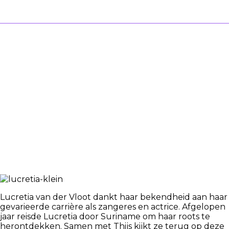
Januari 2020 in theaters:
KIND VAN
TWEE
WERELDEN
Lucretia van der Vloot dankt haar bekendheid aan haar
gevarieerde carrière als zangeres en actrice. Afgelopen
jaar reisde Lucretia door Suriname om haar roots te
herontdekken. Samen met Thijs kijkt ze terug op deze